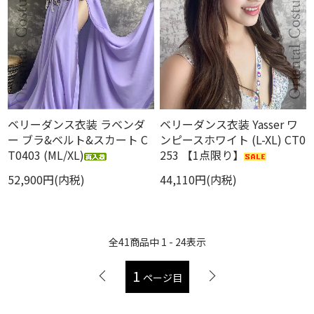
ベリーダンス衣装 ラベンダ
ベリーダンス衣装 Yasser ワ
ー ブラ&ベルト&スカート C
ンピースホワイト (L-XL) CT0
T0403 (ML/XL)
253 【1点限り】
52,900円(内税)
44,110円(内税)
全
41
商品中
1 - 24
表示
1
ページ目