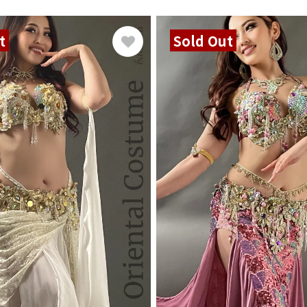
t
Sold Out