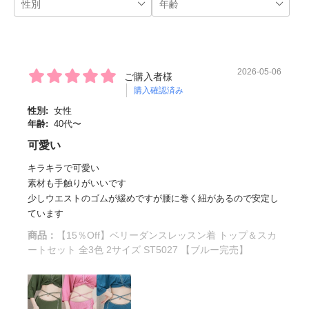
2026-05-06
ご購入者様
購入確認済み
性別:
女性
年齢:
40代〜
可愛い
キラキラで可愛い
素材も手触りがいいです
少しウエストのゴムが緩めですが腰に巻く紐があるので安定し
ています
商品：
【15％Off】ベリーダンスレッスン着 トップ＆スカ
ートセット 全3色 2サイズ ST5027 【ブルー完売】