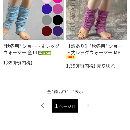
*秋冬用* ショート丈レッグ
【訳あり】*秋冬用* ショー
ウォーマー 全13色
ト丈レッグウォーマー MP
1,890円(内税)
1,390円(内税)
売り切れ
全
4
商品中
1 - 4
表示
1
ページ目