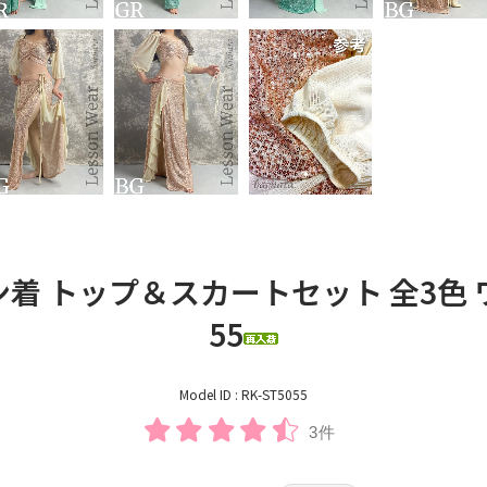
 トップ＆スカートセット 全3色 ワンサ
55
Model ID : RK-ST5055
3件