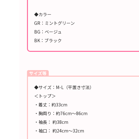
◆カラー
GR：ミントグリーン
BG：ベージュ
BK：ブラック
サイズ等
◆サイズ：M-L（平置き寸法）
＜トップ＞
・着丈：約33cm
・胸周り：約76cm～86cm
・袖長： 約38cm
・袖口： 約24cm～32cm