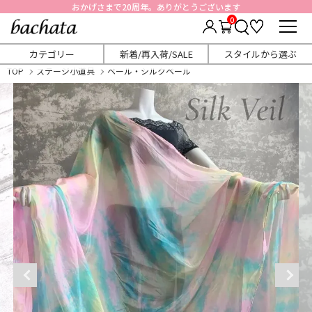
おかげさまで20周年。ありがとうございます
0
カテゴリー
新着/再入荷/SALE
スタイルから選ぶ
TOP
ステージ小道具
ベール・シルクベール