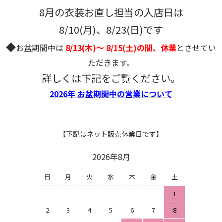
8月の衣装お直し担当の入店日は
8/10(月)、8/23(日)です
◆
お盆期間中は
8/13(木)～ 8/15(土)の間、休業
とさせてい
ただきます。
詳しくは下記をご覧ください。
2026年 お盆期間中の営業について
【下記はネット販売休業日です】
2026年8月
日
月
火
水
木
金
土
1
2
3
4
5
6
7
8