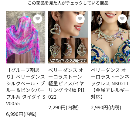
この商品を見た人がチェックしている商品
ベリーダンス オ
【グループ割あ
ベリーダンス オ
ーロラストーン
り】ベリーダンス
ーロラストーンネ
軽量ピアス/イヤ
シルクベール・ブ
ックレス NK0211
リング 全4種 PI1
ルー＆ピンクパー
【金属アレルギー
022
プル系 タイダイ S
対応】
V0055
2,290円(内税)
2,990円(内税)
6,990円(内税)