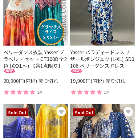
ベリーダンス衣装 Yasser ブ
Yasser バラディードレス ナ
ラベルト セット CT3008 全2
ザールボンジュウ (L-XL) SD0
色 (XXXL～) 【各1点限り】
106 ベリーダンスドレス
28,900円(内税)
売り切れ
19,900円(内税)
売り切れ
1件
1件
Sold Out
Sold Out