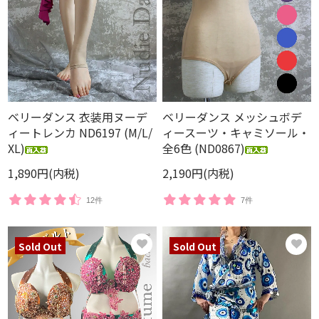
ベリーダンス 衣装用ヌーデ
ベリーダンス メッシュボデ
ィートレンカ ND6197 (M/L/
ィースーツ・キャミソール・
XL)
全6色 (ND0867)
1,890円(内税)
2,190円(内税)
12件
7件
Sold Out
Sold Out