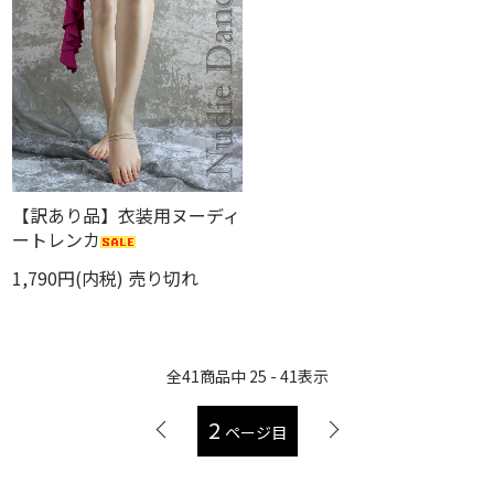
【訳あり品】衣装用ヌーディ
ートレンカ
1,790円(内税)
売り切れ
全
41
商品中
25 - 41
表示
2
ページ目