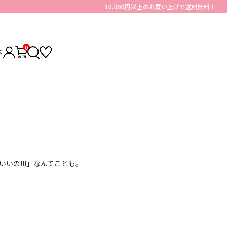
0
ド
いの!!!」なんてことも。