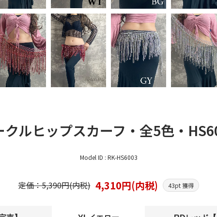
クルヒップスカーフ・全5色・HS60
Model ID : RK-HS6003
4,310円(内税)
定価：5,390円(内税)
43pt 獲得