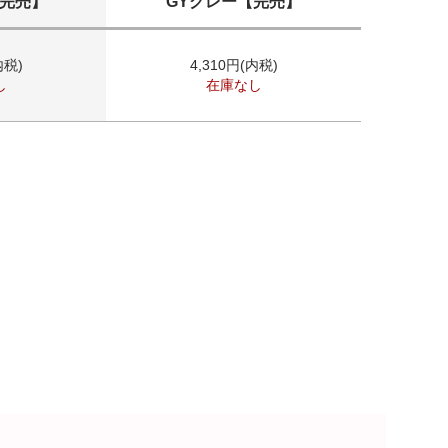
【完売】
GYグレー【完売】
内税)
4,310円(内税)
し
在庫なし