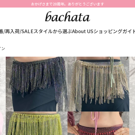
おかげさまで20周年。ありがとうございます
着/再入荷/SALE
スタイルから選ぶ
About US
ショッピングガイ
イン